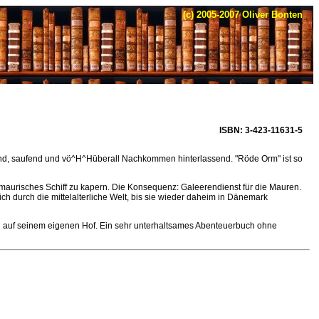
(c) 2005-2007 Oliver Bonten
ISBN: 3-423-11631-5
ssend, saufend und vö^H^Hüberall Nachkommen hinterlassend. "Röde Orm" ist so
 maurisches Schiff zu kapern. Die Konsequenz: Galeerendienst für die Mauren.
h durch die mittelalterliche Welt, bis sie wieder daheim in Dänemark
 auf seinem eigenen Hof. Ein sehr unterhaltsames Abenteuerbuch ohne