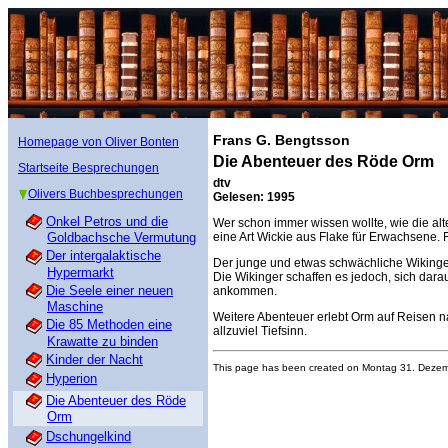
Frans G. Bengtsson
Homepage von Oliver Bonten
Die Abenteuer des Röde Orm
Startseite Besprechungen
dtv
Olivers Buchbesprechungen
Gelesen: 1995
Onkel Petros und die
Wer schon immer wissen wollte, wie die al
Goldbachsche Vermutung
eine Art Wickie aus Flake für Erwachsene.
Der intergalaktische
Der junge und etwas schwächliche Wikinger
Hypermarkt
Die Wikinger schaffen es jedoch, sich dara
Die Seele einer neuen
ankommen.
Maschine
Weitere Abenteuer erlebt Orm auf Reisen 
Die 85 Methoden eine
allzuviel Tiefsinn.
Krawatte zu binden
Kinder der Nacht
This page has been created on Montag 31. Dezembe
Hyperion
Die Abenteuer des Röde
Orm
Dschungelkind