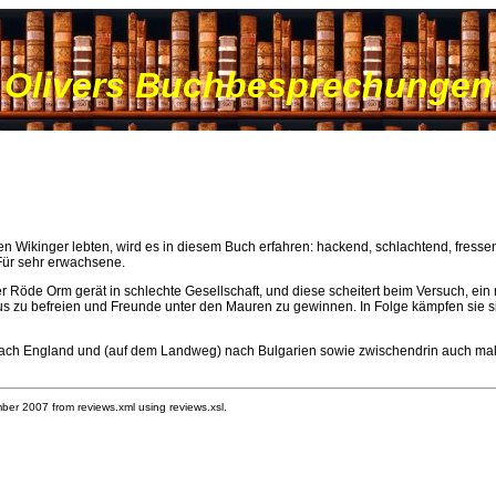
Olivers Buchbesprechungen
ten Wikinger lebten, wird es in diesem Buch erfahren: hackend, schlachtend, fre
 Für sehr erwachsene.
 Röde Orm gerät in schlechte Gesellschaft, und diese scheitert beim Versuch, ein
us zu befreien und Freunde unter den Mauren zu gewinnen. In Folge kämpfen sie sic
nach England und (auf dem Landweg) nach Bulgarien sowie zwischendrin auch mal
r 2007 from reviews.xml using reviews.xsl.